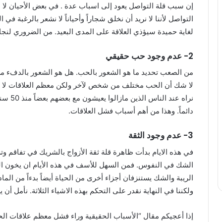
إن سبب قلة التواصل يعود إلى اسباب عدة . في بعض الأحيان لا نرغ
التواصل لأننا لا نريد أن نخلق شجاراً وأحياناً لا نشعر بالرغبة ف
لغاية حميدة سيؤذي العلاقة على المدى البعيد. من الضروري لنجا
2- عدم وجود حب حقيقي
من الصعب تحديد ما هو الشعور بالحب. هل هو الشعور بالدفء م
لا شك أن الحب مختلف من شخص لآخر ولكن معظم العلاقات لا ينت
نراه عند
دائماً. وهذا من أهم أسباب فشل العلاقات.
3- عدم وجود الثقة
في هذه الايام بدأت ظاهرة قلة ثقة الأزواج بالشريك في تفاقم وتزاي
الشك في النفوس. فمن السهل للأسف في هذه الأيام ان يخون الشر
الريبة والشك يستنزفان أجزاء أخرى من الحياة أيضاً بدءاً من الم
ولكننا في النهاية نقدر على التحكم بهذه الاشياء الثلاثة. نأمل أ
إذا أعجيكم مقال “الأسباب الحقيقية وراء فشل معظم علاقات الحب 