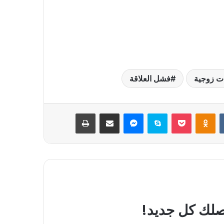
ت زوجية
فشل العلاقة
بوكيت
Odnoklassniki
سكايب
ماسنجر
مشاركة عبر البريد
طباعة
يصلك كل جديد!