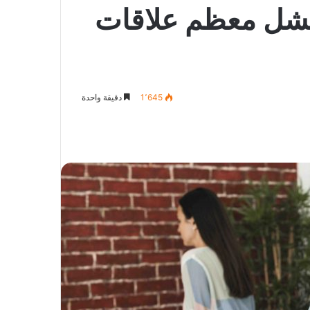
 فشل معظم علاقات
1٬645
دقيقة واحدة