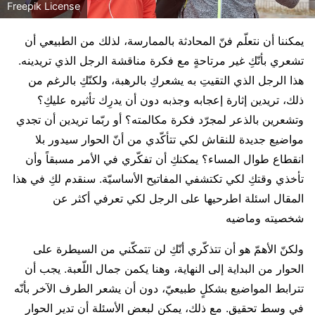
Freepik License
يمكننا أن نتعلّم فنّ المحادثة بالممارسة، لذلك من الطبيعي أن
تشعري بأنّكِ غير مرتاحةٍ مع فكرة مناقشة الرجل الذي تريدينه.
هذا الرجل الذي التقيتِ به يشعركِ بالرهبة، ولكنّكِ بالرغم من
ذلك، تريدين إثارة إعجابه وجذبه دون أن يدرِك تأثيره عليكِ؟
وتشعرين بالذعر لمجرّد فكرة مكالمته؟ أو ربّما تريدين أن تجدي
مواضيع جديدة للنقاش لكي تتأكّدي من أنّ الحوار سيدور بلا
انقطاع طوال المساء؟ يمكنكِ أن تفكّري في الأمر مسبقاً وأن
تأخذي وقتكِ لكي تكتشفي المفاتيح الأساسيّة. سنقدم لكِ في هذا
المقال اسئلة اطرحيها على الرجل لكي تعرفي أكثر عن
شخصيته وماضيه
ولكنّ الأهمّ هو أن تتذكّري أنّكِ لن تتمكّني من السيطرة على
الحوار من البداية إلى النهاية، وهنا يكمن جمال اللّعبة. يجب أن
تترابط المواضيع بشكلٍ طبيعيّ، دون أن يشعر الطرف الآخر بأنّه
في وسط تحقيق. مع ذلك، يمكن لبعض الأسئلة أن تدير الحوار