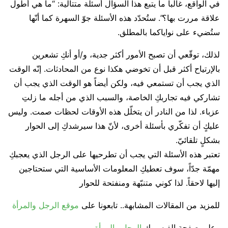
في الواقع، غالباً ما يتبع هذا السؤال أسئلة متتالية: “ما هي أطول
علاقة مررت بها؟”. ستُحدّد هذه الأسئلة جوّ السهرة كما أنّها
ستُضيء على نواياكما بالمطلق.
لذلك، توقّعي أن تصبح الأمور أكثر جدية، و/أو أنكِ تشعرين
بالإرتياح أكثر قبل أن تخوضي هكذا نوع من المحادثات. إنّه الوقت
الذي يجب أن تستمعي فيه، ولكن أيضاً هو الوقت الذي يجب أن
تشاركي فيه تجاربكِ الخاصة، والسبب الذي من أجله ما زلتِ
عزباء. لذا من النادر أن يتخلّل هذه الأوقات لحظات صمت. وليس
عليكٍ أن تفكّري بأسئلة أخرى، لأنّ هذا سيرشدكِ إلى الحوار
بشكلٍ تلقائيّ.
تعتبر هذه الأسئلة التي يجب أن تطرحيها على الرجل الذي يعجبكِ
مهمّة جدّاً، سوف تعطيكِ المعلومات الأساسية التي ستحتاجين
إليها لاحقاً. لذا كوني متنبّهة ومنفتحة للحوار
للمزيد من المقالات المشابهة.. تابعونا على
موقع الرجل والمرأة
وعلى صفحة الفيسبوك
الرجل والمرأة