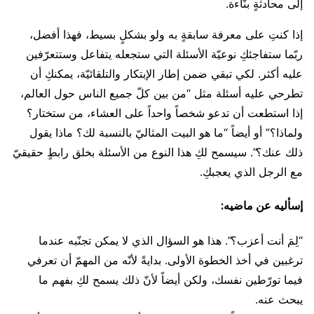
إلى محادثةٍ بنّاءة.
إذا كنتِ على معرفة سابقةٍ به ولو بشكلٍ بسيط، فهذا أفضل،
ربّما ستفاجئكِ نوعيّة الأسئلة التي ستجعله يتفاعل وستتعرّفين
عليه أكثر. لكي تبقي ضمن إطار الإبتكار والتلقائيّة، يمكنكِ أن
تطرحي عليه أسئلة مثل “من بين كلّ جميع الناس حول العالم،
إذا استطعت أن تدعو شخصاً واحداً على العشاء، من ستختار؟
ولماذا؟” أو أيضاً “ما هو البيت المثاليّ بالنسبة لك؟ ماذا يقول
ذلك عنك؟”. سيسمح لكِ هذا النوع من الأسئلة بخلق رابطٍ حقيقيّ
مع الرجل الذي يعجبكِ.
إسأليه عن ماضيه:
“لِمَ أنت أعزب؟”. هذا هو السؤال الذي لا يمكن تجنّبه عندما
ترغبين في أخذ الخطوة الأولى. بدايةً لأنّه من المهمّ أن تعرفي
فيما تورّطين نفسك، ولكن أيضاً لأنّ ذلك يسمح لكِ بفهم ما
يبحث عنه.