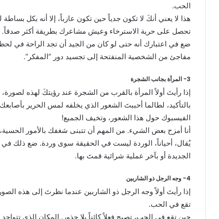
الحب.
هذا لا يعني أنكَ لا تكون جدياً حين تكون عازباً، إلا أنه بكل بساط
تحصل على حرية الاسترخاء وعيش مشاعرك بطريقة أكثر صدقاً.
ضع في اعتبارك أنه حتى لو كان من الجيد أن تجد الراحة في لحظات
مفاجئ من الشخصية المنفتحة إلى تجسيد دور “المفكر”.
3- المرأة بجانب الشجرة
إذا رأيتَ أولاً المرأة بالقرب من الشجرة عند رؤيتكَ لهذه لصور
بالتأكيد، لطالما أحببتَ الشعور الذي يخلفه لمس الحرير بأصابعك
الفيسبوك حول هذا الشعور، وتخيف الجميع!
أنا أمزح بعض الشيء. من المهم أن تتبنى شغفك بالأمور الحسية، لأ
يُقال، أحياناً، الوردة ليست في الحقيقة سوى وردة. ضع ذلك في ال
الجديدة أو بآخر عملية شرائية قمتَ بها.
4- وجه الرجل ذو الشاربين
إذا رأيتَ أولاً وجه الرجل ذو الشاربين عندما نظرتَ إلى هذه ال
تقع في الحب.
حين تقع في الحب، تصبح فعلاً كائناً بلا جذور. المكان الذي تتوا