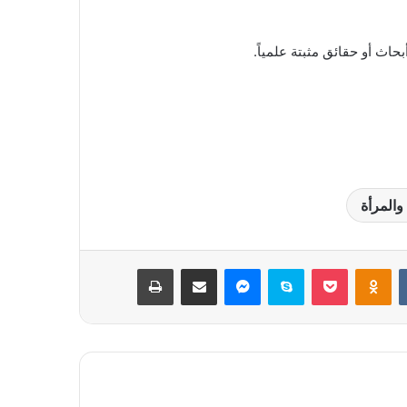
بحاث أو حقائق مثبتة علمياً.
والمرأة
بوكيت
Odnoklassniki
سكايب
ماسنجر
مشاركة عبر البريد
طباعة