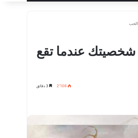
الحب
 شخصيتك عندما تقع
2٬106
3 دقائق