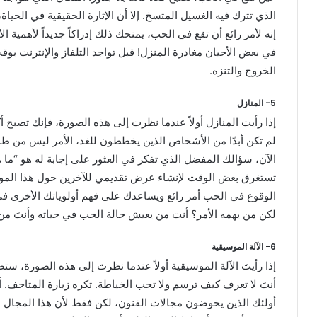
الذي تترك فيه الغسيل المتسخ. إلا أن الإثارة الحقيقية في الحياة
إنه لأمر رائع أن تقع في الحب، يمنحك ذلك إدراكاً جديداً لأهمية ا
في بعض الأحيان مغادرة المنزل! قبل تواجد التلفاز والإنترنت ب
الخروج والتنزه.
5- المنازل
إذا رأيت المنازل أولاً عندما نظرت إلى هذه الصورة، فإنك تصبح أ
لم تكن أبدًا من الأشخاص الذين يخططون للغد، الأمر ليس من ط
الآن، سؤالك المفضل الذي تفكر في العثور على إجابة له هو “م
تستغرق بعض الوقت لإنشاء عرض تقديمي للآخرين حول هذا المو
الوقوع في الحب أمر رائع ويساعدك على فهم أولوياتك الأخرى في 
لكن من يهمه الأمر؟ أنت من يعيش حالة الحب في حياته وأنتَ من 
6- الآلة الموسيقية
إذا رأيتَ الآلة الموسيقية أولاً عندما نظرتَ إلى هذه الصورة، ستص
أنتَ لا تعرف كيف ترسم ولا تحب الخياطة. تكره زيارة المتاحف. أنت
أولئك الذين يخوضون مجالات الفنون، لكن فقط لأن هذا المجال 