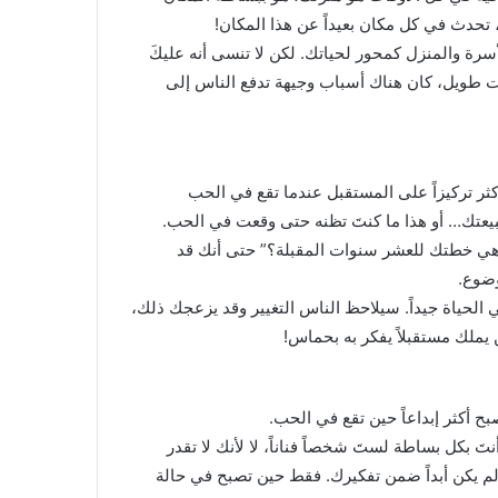
، تحدث في كل مكان بعيداً عن هذا المكان!
لأسرة والمنزل كمحور لحياتك. لكن لا تنسى أنه عليكَ
وقت طويل، كان هناك أسباب وجيهة تدفع الناس إلى
كثر تركيزاً على المستقبل عندما تقع في الحب
بيعتك… أو هذا ما كنتَ تظنه حتى وقعت في الحب.
ا هي خطتك للعشر سنوات المقبلة؟” حتى أنك قد
ضوع.
الحياة جيداً. سيلاحظ الناس التغيير وقد يزعجك ذلك،
يملك مستقبلاً يفكر به بحماس!
بح أكثر إبداعاً حين تقع في الحب.
َ بكل بساطة لستَ شخصاً فناناً، لا لأنك لا تقدر
لم يكن أبداً ضمن تفكيرك. فقط حين تصبح في حالة