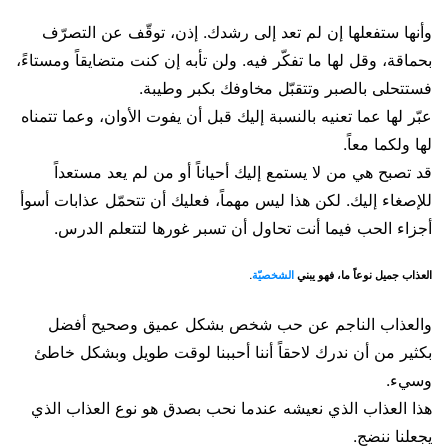
وأنها ستفعلها إن لم تعد إلى رشدك. إذن، توقّف عن التصرّف
بحماقة، وقل لها ما تفكّر فيه. ولن تأبه إن كنت متضايقاً ومستاءً،
فستتحلى بالصبر وتتقبّل مخاوفك بكبر وطيبة.
عبّر لها عما تعنيه بالنسبة إليك قبل أن يفوت الأوان، وعما تتمناه
لها ولكما معاً.
قد تصبح هي من لا يستمع إليك أحياناً أو من لم يعد مستعداً
للإصغاء إليك. لكن هذا ليس مهماً، فعليك أن تتحمّل عذابات أسوأ
أجزاء الحب فيما أنت تحاول أن تسبر غورها لتتعلم الدرس.
العذاب جميل نوعاً ما، فهو يبني
الشخصيّة
.
والعذاب الناجم عن حب شخص بشكل عميق وصحيح أفضل
بكثير من أن ندرك لاحقاً أننا أحببنا لوقت طويل وبشكل خاطئ
وسيء.
هذا العذاب الذي نعيشه عندما نحب بصدق هو نوع العذاب الذي
يجعلنا ننضج.