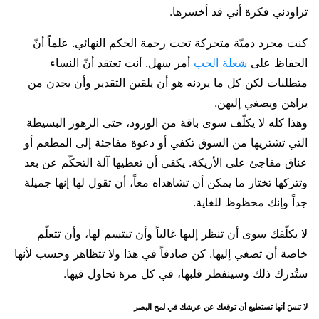
تراودني فكرة أني قد أخسرها.
كنت مجرد دميّة متحركة تحت رحمة الحكم النهائي. علماً أنّ
الحفاظ على
شعلة الحب
أمر سهل. أنت تعتقد أنّ النساء
متطلبات لكن كل ما يردنه هو أن يلقين التقدير وأن يجدن من
يراهن ويصغي إليهن.
وهذا كله لا يكلّف سوى باقة من الورود، حتى الزهور البسيطة
التي تشتريها من السوق تكفي أو دعوة مفاجئة إلى المطعم أو
عناق مفاجئ على الأريكة. يكفي أن تعطيها آلة التحكّم عن بعد
وتتركها تختار ما يمكن أن تشاهداه معاً، أن تقول لها إنها جميلة
جداً وإنك محظوظ للغاية.
لا يكلّفك سوى أن تنظر إليها غالباً وأن تبتسم لها، وأن تتعلّم
خاصة أن تصغي إليها. كن صادقاً في هذا ولا تتظاهر وحسب لأنها
ستُدرك ذلك وسينفطر قلبها، في كل مرة تحاول فيها.
لا تنسَ أنها تستطيع أن توقعك عن عرشك في لمح البصر