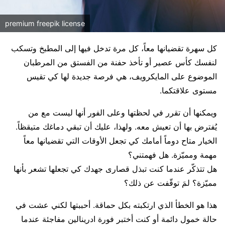
premium freepik license
كل سهرة تقضيانها معاً، كل مرة تدخل فيها إلى المطبخ وتسكب
لنفسك كأس عصير أو تأخذ حفنة من الفستق من المرطبان
الموضوع على المايكرويف، هي فرصة جديدة لها كي تقيس
مستوى علاقتكما.
ويمكنها أن تقرر في لحظتها وعلى الفور أنها ليست مع من
يُفترض بها أن تعيش معه. ولهذا، عليك أن تبقي دماغك متيقظاً.
الخيار متاح دوماً أمامك كي تجعل الأوقات التي تقضيانها معاً
مهمة ومميّزة. هل فهمتني؟
هل تتذكّر عندما كنت تبذل قصارى جهدك كي تجعلها تشعر بأنها
مميّزة؟ لمَ توقّفت عن ذلك؟
هذا هو الخطأ الذي ارتكبته بكل حماقة. أحببتها لكني عشت في
حالة خمول دائمة أو كنت أختبر فورة ادرينالين مفاجئة عندما