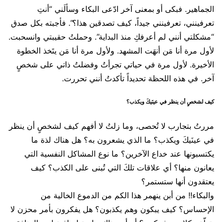
الجماهير. فبكى أو بمعنى آخر ادّعى البكاء وسألَني “أنتِ
تعرفينني، تعرفينني جيداً، كيف تصدقين هذا؟”. فأجبته بكل صدق
“مشكلتي أنني لم أعرفكِ منذ البداية”. وحملتُ حقيبتي وانسحبت.
لأول مرة أنا مَن أنهَت المشهد. ولأول مرة أنا مَن يتَخذ الخطوة
الأخيرة. لأول مرة في حياتي تجرأتُ وفضلتُ ذاتي على شخصٍ
آخر. في هذه اللحظة تحديداً تأكدتُ أنني تحررت.
كيف لشخصٍ أن ينظر في عينَيكَ ويكذب؟
مررتُ بتجارب لا تُحصى، وما زلتُ لا أفهم كيف لشخصٍ أن ينظر
في عينَيكَ ويكذب؟ ما الذي يشعرون به؟ هل هناك لذة ما
يكتسبونها عند خداع الآخرين؟ ما نوع المشاكل النفسية التي
يعانون منها؟ أي علاقات تلكَ التي تُبنى على الكذب؟ كيف
يعتقدون أنها ستستمر؟
والبكاء!! من أبن ينهمر هذا الكم من الدموع الخالية من
الإحساس؟ كيف يبكون وهم يكذبون؟ هل يفكرون بأمر محزن لا