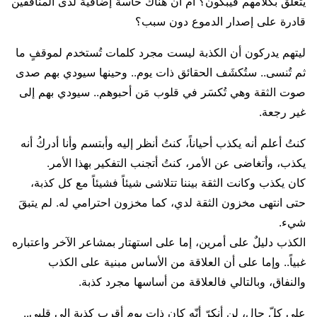
يتعلّق بكلامهم فيبكون؟ أم أن هناك حاسة إضافية لدى المنافقين
قادرة على إصدار الدموع دون سبب؟
ليتهم يدركون أن الكذبة ليست مجرد كلمات تُستخدم لموقفٍ ما
ثم تُنسى.. ستُكشَف الحقائق ذات يوم.. وحينها سيودي بهم صدى
صوت الثقة وهي تُكسَر في قلوب مَن أحبوهم.. سيودي بهم إلى
غير رجعة.
كنتُ أعلم أنه يكذب أحياناً، كنتُ أنظر إليه وأبتسم وأنا أدركُ أنه
يكذب، وأتغاضى عن الأمر، كنتُ أتجنب التفكير بهذا الأمر.
كان يكذب وكانت الثقة بيننا تتلاشى شيئاً فشيئاً مع كل كذبة،
حتى انتهى مخزون الثقة لدي، كما مخزون احترامي له. لم يتبقَ
شيء.
الكذب دليلٌ على أمرين، إما على استهتار بمشاعر الآخر واعتباره
غبياً.. وإما على أن العلاقة من الأساس مبنية على الكذب
والنفاق، وبالتالي فالعلاقة من أساسها مجرد كذبة.
على كلّ حال، لن أنكرّ أنّه كان ذات يوم أقرب كذبة إلى قلبي..