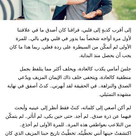
إلى أقرب كذبةٍ إلى قلبي، فراقنا كان أصدق ما في علاقتنا
لأول مرة أواجه شخصاً بما يدور في قلبي وفي بالي.. للمرة
الأولى لم أتمكّن من السيطرة على ردة فعلي. ربما هذا ما كان
يجب أن يحصل منذ البداية.
جلسَ أمامي يكذب كالعادة، ويحلف أكثر مما يتلفظ بجمل
منطقية كالعادة، ويتخفى خلف ذاك الإيمان المزيف ويدّعي
الصدق والنزاهة.. في الحقيقة لقد أبهرني.. كدتُ أصفق في نهاية
مشهده التمثيلي.
لم أكن أصغي إلى كلماته، كنتُ فقط أنظر إلى عينيه وأبحث
فيهما عن ذرة صدق.. لم أجد. حتى حين بكى، لم أتأثر.. لم يتمكّن
من التلاعب بعواطفي هذه المرة.. للمرة الأولى لم أخدَع..
اكتشفتُ حينها أنني تخطّيتُه. تخطّيتُ تاريخ حبنا المزيف الذي كان