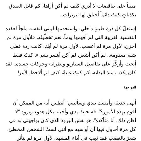
مبنياً على تناقضات لا أدري كيف لم أكن أراها، كم قابل الصدق
بكذباتٍ كنتُ دائماً أختلق لها تبريرات.
إستغلّ كل ذرة طيبةٍ داخلي، واسنخدمها ليبني لنفسه ملجاً لعقده
النفسية الغريبة التي لم أفهمها يوماً. نعم تخطّيتُه، فلأول مرة لم
أحزن، لأول مرة لم أغضب، لأول مرة لم أبكِ، كانت ردة فعلي
شبه معدومة.. لم أكن أشعر، لم أكن أشعر بشيء. كنتُ فقط
أبحث وأركّز على تفاصيل السناريو ونظراته وحركات جسده.. لقد
كان يكذب منذ البداية، كم كنتُ غبيةً، كيف لم ألاحظ الأمر!
المواجهة
أنهى حديثه وأمسك بيدي وسألتني “أتظنين أنه من الممكن أن
أقوم بهذه الأمور؟”. فسحبتُ يدي وأجبته بكل هدوء وبرود “لا
أظن ذلك. أنا متأكدة”. هو نفس البرود الذي كان يواجهني به في
كل مرة أحاول فيها أن أواسيه مع أنني لستُ الشخص المخطئ.
شعرَ بالغضب فقد تَعِبَ في أداء المشهد، لأول مرة لم يتأثر