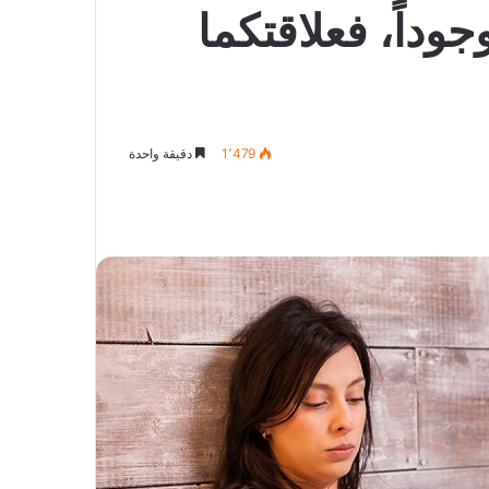
جوداً، فعلاقتكما
1٬479
دقيقة واحدة