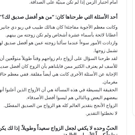
أمام اختبار الزمن إذا لم تكن مبنيّة على الصداقة.
أحد الأسئلة التي طرحناها كان: “من هو أفضل صديق لك؟”
أعطانا لائحة بأسماء عشرة أشخاص ولم تكن زوجته من بينهم.
وازدادت الأمور سوءاً عندما سألنا زوجته عمن هو أفضل صديق ل
تشمل زوجها.
لقد طرحنا السؤال على أزواج دام زواجهم وقتاً طويلاً متوقّعين أن 
للأسف لم يعترف الكثير ممن قابلناهم بأن الزوج كان أفضل صديق
الإجابة عن الأسئلة الأخرى كانت هي أيضاً مقلقة. ففي معظم حال
مغرمان.
الحقيقة البسيطة في هذه المسألة هي أن الأزواج الذين أعلنوا أ
ببعضهم البعض وبالتالي هم ليسوا أفضل الأصدقاء.
الزواج الأنجح بتقدير العالم كله هو الزواج من الصديق المفضّل.
لا نخطئوا التقدير.
الحبّ وحده لا يكفي لجعل الزواج سعيداً وطويلاً. إذا لك
نجاحاً كبيراً للأسباب التالية: