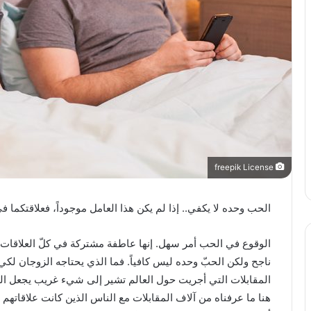
freepik License
الحب وحده لا يكفي.. إذا لم يكن هذا العامل موجوداً، فعلاقتكما ف
الوقوع في الحب أمر سهل. إنها عاطفة مشتركة في كلّ العلاقات م
ناجح ولكن الحبّ وحده ليس كافياً. فما الذي يحتاجه الزوجان لكي
المقابلات التي أجريت حول العالم تشير إلى شيء غريب يجعل الزوا
هنا ما عرفناه من آلاف المقابلات مع الناس الذين كانت علاقاتهم ا