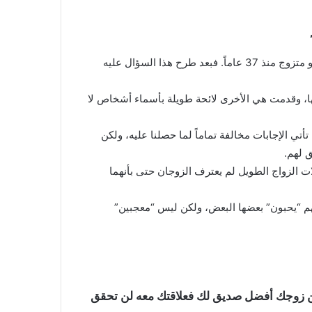
وكانت معظم الأجوبة مفاجئة! كان هنالك طبيب في ريو دي جانيرو متزوج منذ 37 عاماً. فبعد طرح هذا السؤال عليه
ها، وقدمت هي الأخرى لائحة طويلة بأسماء أشخاص لا
تأتي الإجابات مخالفة تماماً لما حصلنا عليه، ولكن
 لهم.
ات الزواج الطويل لم يعترف الزوجان حتى بأنهما
نهم “يحبون” بعضها البعض، ولكن ليس “معجبين”
 يكن زوجك أفضل صديق لك فعلاقتك معه لن تحقق