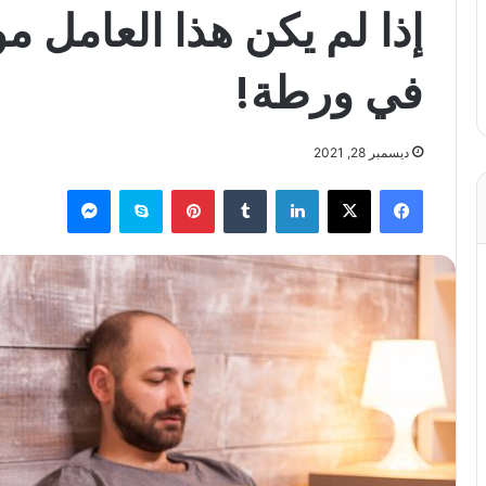
إذا لم يكن هذا العامل مو
في ورطة!
ديسمبر 28, 2021
فيسبوك
X
لينكدإن
بينتيريست
سكايب
ماسنجر