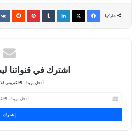
فيسبوك
X
لينكدإن
بينتيريست
شاركها
اشترك في قنواتنا ل
أدخل بريدك الالكتروني للا
أدخل
بريدك
الإلكتروني