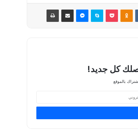
بوكيت
Odnoklassniki
سكايب
ماسنجر
مشاركة عبر البريد
طباعة
يصلك كل جديد!
شتراك بالموقع