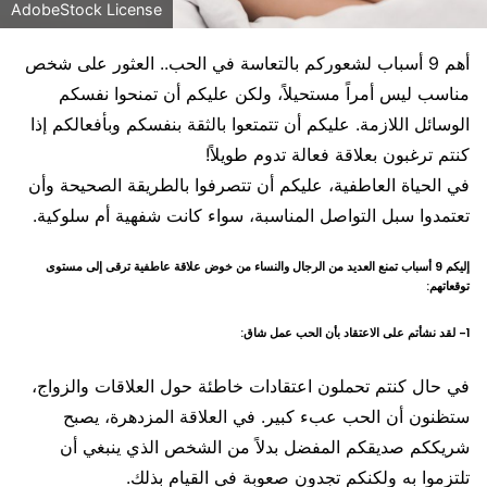
AdobeStock License
أهم 9 أسباب لشعوركم بالتعاسة في الحب.. العثور على شخص
مناسب ليس أمراً مستحيلاً، ولكن عليكم أن تمنحوا نفسكم
الوسائل اللازمة. عليكم أن تتمتعوا بالثقة بنفسكم وبأفعالكم إذا
كنتم ترغبون بعلاقة فعالة تدوم طويلاً!
في الحياة العاطفية، عليكم أن تتصرفوا بالطريقة الصحيحة وأن
تعتمدوا سبل التواصل المناسبة، سواء كانت شفهية أم سلوكية.
إليكم 9 أسباب تمنع العديد من الرجال والنساء من خوض علاقة عاطفية ترقى إلى مستوى
توقعاتهم:
1- لقد نشأتم على الاعتقاد بأن الحب عمل شاق:
في حال كنتم تحملون اعتقادات خاطئة حول العلاقات والزواج،
ستظنون أن الحب عبء كبير. في العلاقة المزدهرة، يصبح
شريككم صديقكم المفضل بدلاً من الشخص الذي ينبغي أن
تلتزموا به ولكنكم تجدون صعوبة في القيام بذلك.