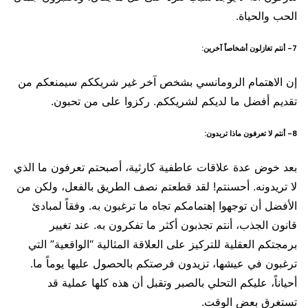
الحب والحياة.
7- أنتم تغازلون أشخاصاً آخرين:
إن الاهتمام الرومانسي بشخص آخر غير شريككم سيمنعكم من
تقديم أفضل ما لديكم لشريككم. ركزوا على من تحبون.
8- أنتم لا تعرفون ماذا تريدون:
بعد خوض عدة علاقات عاطفية كارثية، أصبحتم تعرفون ما الذي
لا تريدونه. أحسنتم! لقد قطعتم نصف الطريق بالفعل، ولكن من
الأفضل أن توجهوا إهتمامكم تجاه ما ترغبون به. وفقاً لمبادئ
قانون الجذب، أنتم تجذبون أكثر ما تفكرون به. عند تغيير
برمجتكم العقلية للتركيز على العلاقة المثالية “الواقعية” التي
ترغبون في عيشها، تزيدون فرصتكم بالحصول عليها يوماً ما.
أحياناً، عليكم التحلي بالصبر وتقبل أن هذه كلها عملية قد
تستغرق بعض الوقت.