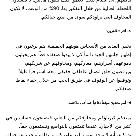
اللحظة الحالية من خلال التفكير بها. 90% من الوقت، لا تكون
المخاوف التي تراودكم سوى من صنع خيالكم.
5- أنتم تتظاهرون:
يخفي العديد من الأشخاص هويتهم الحقيقية. هم يرغبون في
إظهار جانبهم الجيد دائماً كي لا يبدوا ضعفاء قطّ. هم يخبئون
دموعهم، أسرارهم، معاركهم، ومخاوفهم عن شريكهم،
ويرفضون خلق اتصال عاطفي حقيقي معه. استرخوا قليلاً
وتوقفوا عن الوقوف في طريق الحب من خلال إخفاء نقاط
ضعفكم.
6- أنتم تتخذون موقفاً دفاعياً عند أدنى ملاحظة:
يمنعكم كبرياؤكم ومخاوفكم من التعلم، فتصبحون حساسين في
كثير من الأحيان. عندما تتمتعون بالتواضع وتستمعون حقاً،
تدركون أنه لا يوجد سبب للرد على كل ما يقال، وتختبرون جمال