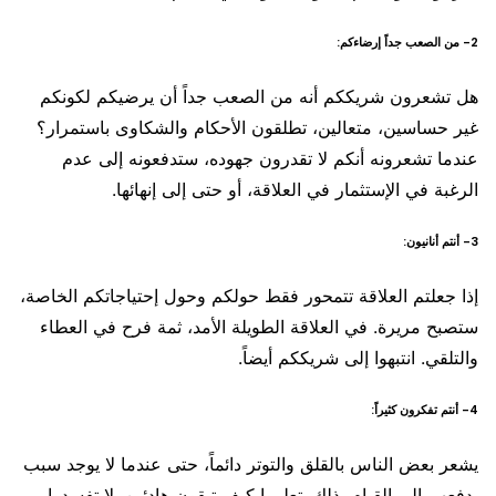
2- من الصعب جداً إرضاءكم:
هل تشعرون شريككم أنه من الصعب جداً أن يرضيكم لكونكم
غير حساسين، متعالين، تطلقون الأحكام والشكاوى باستمرار؟
عندما تشعرونه أنكم لا تقدرون جهوده، ستدفعونه إلى عدم
الرغبة في الإستثمار في العلاقة، أو حتى إلى إنهائها.
3- أنتم أنانيون:
إذا جعلتم العلاقة تتمحور فقط حولكم وحول إحتياجاتكم الخاصة،
ستصبح مريرة. في العلاقة الطويلة الأمد، ثمة فرح في العطاء
والتلقي. انتبهوا إلى شريككم أيضاً.
4- أنتم تفكرون كثيراً:
يشعر بعض الناس بالقلق والتوتر دائماً، حتى عندما لا يوجد سبب
يدفعهم إلى القيام بذلك. تعلموا كيف تبقون هادئين. لا تفسدوا