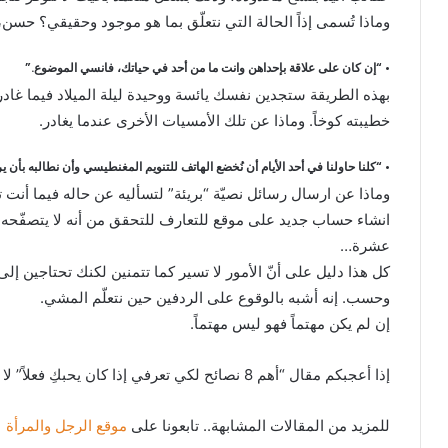
وماذا تُسمى إذاً الحالة التي نتعلّق بما هو موجود وحقيقي؟ حسن،
• “إن كان على علاقة بإحداهن وانت ما من أحد في حياتك، فانسي الموضوع.”
بهذه الطريقة ستجدين نفسك يائسة ووحيدة ليلة الميلاد فيما غاد
خطيبته كوخاً. وماذا عن تلك الأمسيات الأخرى عندما يغادر.
• “كلنا حاولنا في أحد الأيام أن نُخضع الهاتف للتنويم المغنطيسي وأن نطالبه بأن ير
وماذا عن ارسال رسائل نصيّة “بريئة” لتسأليه عن حاله فيما أنت
انشاء حساب جديد على موقع للتعارف للتحقق من أنه لا يتصفّحه، 
عشرة…
كل هذا دليل على أنّ الأمور لا تسير كما تتمنين لكنك تحتاجين إل
وحسب. إنه أشبه بالوقوع على الردفين حين نتعلّم المشي.
إن لم يكن مهتماً فهو ليس مهتماً.
إذا أعجبكم مقال “أهم 8 نصائح لكي تعرفي إذا كان يحبكِ فعلاً” لا تترددوا في نشره.
للمزيد من المقالات المشابهة.. تابعونا على
موقع الرجل والمرأة