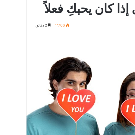
1٬706
2 دقائق