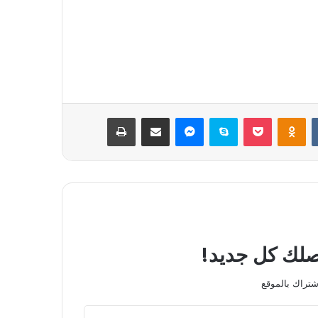
بوكيت
Odnoklassniki
سكايب
ماسنجر
مشاركة عبر البريد
طباعة
يصلك كل جديد!
شتراك بالموقع