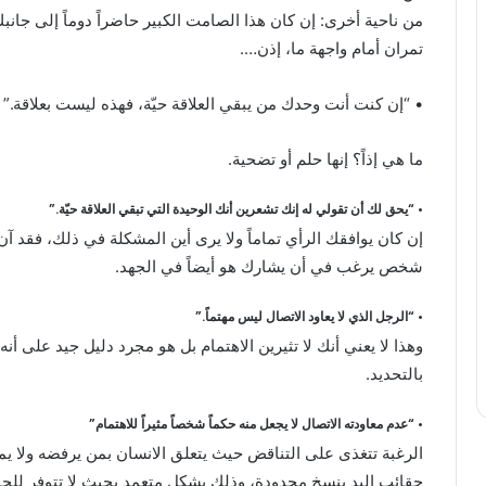
من ناحية أخرى: إن كان هذا الصامت الكبير حاضراً دوماً إلى جانب
تمران أمام واجهة ما، إذن….
• “إن كنت أنت وحدك من يبقي العلاقة حيّة، فهذه ليست بعلاقة.”
ما هي إذاً؟ إنها حلم أو تضحية.
• “يحق لك أن تقولي له إنك تشعرين أنك الوحيدة التي تبقي العلاقة حيّة.”
إن كان يوافقك الرأي تماماً ولا يرى أين المشكلة في ذلك، فقد آ
شخص يرغب في أن يشارك هو أيضاً في الجهد.
• “الرجل الذي لا يعاود الاتصال ليس مهتماً.”
وهذا لا يعني أنك لا تثيرين الاهتمام بل هو مجرد دليل جيد على أ
بالتحديد.
• “عدم معاودته الاتصال لا يجعل منه حكماً شخصاً مثيراً للاهتمام”
الرغبة تتغذى على التناقض حيث يتعلق الانسان بمن يرفضه ولا ي
حقائب اليد بنسخ محدودة، وذلك بشكل متعمد بحيث لا تتوفر للجم