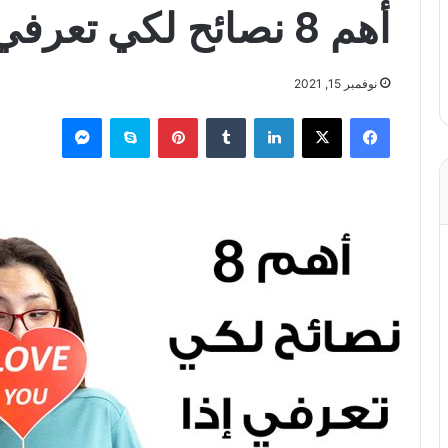
أهم 8 نصائح لكي تعرفي إذا كان يحبكِ فعلاً
نوفمبر 15, 2021
فيسبوك
X
لينكدإن
بينتيريست
سكايب
ماسنجر