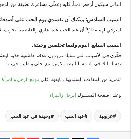
التالي سيكون أرخص ثمناً. كليه وغطّي مشاعرك بطبقة من الدهون.
السبب السادس: يمكنك أن تفسدي يوم الحب على أصدقائك
اشرحي لهم مطوّلاً أن عيد الحب عيد تجاري والغاية منه تحريك ال
السبب السابع: اليوم وفيما تجلسين وحيدة،
فكّري في الأسباب التي تبقيك من دون علاقة عاطفية جدّية. ابحث
نفسك أنك في السنة التالية ستكونين مع أحلى وأطيب حبيب!
للمزيد من المقالات المشابهة.. تابعونا على
موقع الرجل والمرأة
وعلى صفحة الفيسبوك
الرجل والمرأة
عزوبية
عيد الحب
وحيدة في عيد الحب
فيسبوك
X
لينكدإن
بينتيريست