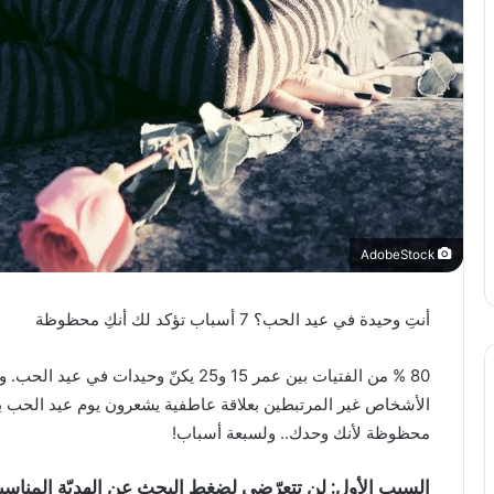
AdobeStock
أنتِ وحيدة في عيد الحب؟ 7 أسباب تؤكد لك أنكِ محظوظة
80 % من الفتيات بين عمر 15 و25 يكنّ وحي
الأشخاص غير المرتبطين بعلاقة عاطفية يشعرون يوم عيد الحب ب
محظوظة لأنك وحدك.. ولسبعة أسباب!
السبب الأول: لن تتعرّضي لضغط البحث عن الهديّة المناسبة