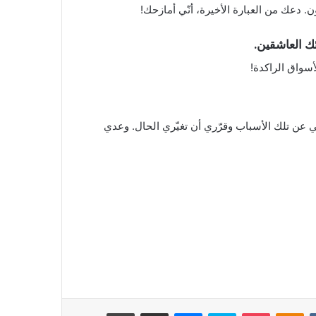
 دعك من العبارة الأخيرة، أنّي أمازحك!
 العاشقين.
أسواق الراكدة!
ي عن تلك الأسباب وقرّري أن تغيّري الحال. وعدي
بوكيت
Odnoklassniki
سكايب
ماسنجر
مشاركة عبر البريد
طباعة