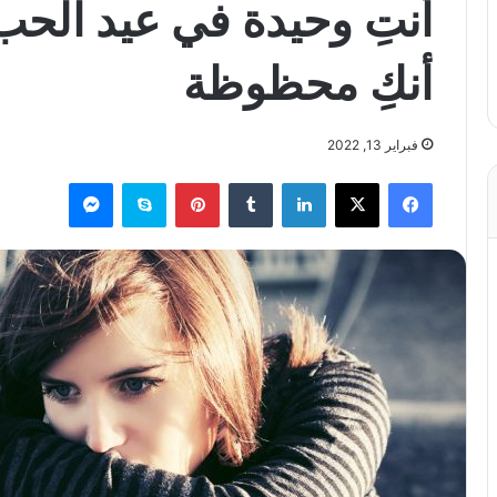
أنكِ محظوظة
فبراير 13, 2022
فيسبوك
X
لينكدإن
بينتيريست
سكايب
ماسنجر