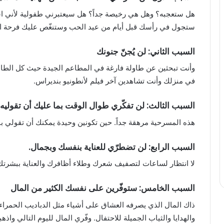
هل ستعجبه؟ وهل هي رخيصة جداً؟ هل سيعتبرني طفولية لأني اشتر
ستجول في رأسك قبل أيام من عيد الحب وستنغّص عليك فرحة ال
السبب الثاني: لن يُجنّ جنونك
وأنت تبحثين عن طاولة فارغة في المطاعم الجيدة حيث كل الطاو
في منزلك وأنت تشاهدين آخر فيلم لأنطونيو بنديراس.
السبب الثالث: لن تفكّري طوال الوقت بما عليك أن تقوليه 
هذه المسرحية مرهقة جداً. حين تكونين وحيدة يمكنك أن تقولي بب
السبب الرابع: لن تضطرّي للعناية بنفسك وبجمال.
لا انتظار لساعات لتصفيف شعرك وطلاء أظافرك والعناية ببشرتك 
السبب الخامس: ستوفّرين على نفسك الكثير من المال
ذاك المال الذي يصرفه العشاق على أشياء مثل الدباديب الحمراء
والهدايا والثياب الجميلة للاحتفال. وفّري المال لليوم التالي و