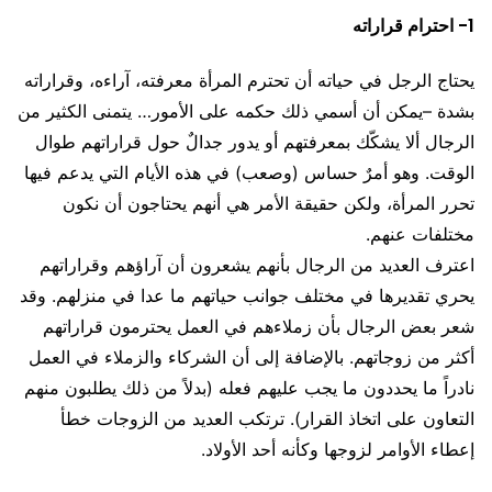
1- احترام قراراته
يحتاج الرجل في حياته أن تحترم المرأة معرفته، آراءه، وقراراته
بشدة –يمكن أن أسمي ذلك حكمه على الأمور… يتمنى الكثير من
الرجال ألا يشكّك بمعرفتهم أو يدور جدالٌ حول قراراتهم طوال
الوقت. وهو أمرٌ حساس (وصعب) في هذه الأيام التي يدعم فيها
تحرر المرأة، ولكن حقيقة الأمر هي أنهم يحتاجون أن نكون
مختلفات عنهم.
اعترف العديد من الرجال بأنهم يشعرون أن آراؤهم وقراراتهم
يحري تقديرها في مختلف جوانب حياتهم ما عدا في منزلهم. وقد
شعر بعض الرجال بأن زملاءهم في العمل يحترمون قراراتهم
أكثر من زوجاتهم. بالإضافة إلى أن الشركاء والزملاء في العمل
نادراً ما يحددون ما يجب عليهم فعله (بدلاً من ذلك يطلبون منهم
التعاون على اتخاذ القرار). ترتكب العديد من الزوجات خطأ
إعطاء الأوامر لزوجها وكأنه أحد الأولاد.