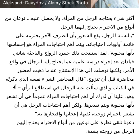
Aleksandr Davydov / Alamy Stock Photo
أكثر شيء يحتاجه الرجل من المرأة. ولا يحصل عليه… نوعان من
أنواع من الاحترام يحتاج إليهما الرجل
“بالنسبة للرجل، يقع الشعور بأن الطرف الآخر يحترمه على
قائمة أولويات احتياجاته، بينما أهم احتياجات المرأة هو إحساسها
بأنها محبوبة”. لقد استنتجت ذلك خبيرة الزواج والباحثة شانتي
فيلدان بعد إجراء دراسة علمية عما يحتاج إليه الرجال في واقع
الأمر. ولكنها توصلت إلى هذا الإستنتاج عندما ذهبت لحضور
محاضرة قبل أن تتزوج. “قال المحاضر الشيء نفسه الذي ذكرتُه
في الكتاب والذي سألت عنه الرجال في استطلاع الرأي – ألا
وهو، علينا أن نُدرك أن أهم احتياجات المرأة عموماً هي أن تشعر
بأنها محبوبة ويتم تقديرها. ولكن أهم احتياجات الرجل هي أن
يشعر باحترام زوجته، ثقتها، إعجابها وافتخارها به.”
دعونا نلقي نظرة على نوعين من أنواع الاحترام يحتاج إليهم
الرجل من زوجته بشدة.