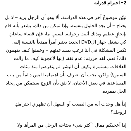
2- احترام قدراته
تبيّن موضوعٌ آخر في هذه الدراسة، ألا وهو أن الرجل يريد – لا بل
يحتاج – أن يجد الحلول بنفسه. وإذا تمكن من ذلك، يشعر بأنه قام
بإنجازٍ عظيم وبذلك أثبت رجولته. لسببٍ ما، فإن قضاء ساعاتٍ
كي يشغل جهاز الDVD الجديد يعتبر أمراً ممتعاً بالنسبة إليه.
تكمن المشكلة في أننا نرغب بمساعدتهم – وخمنوا كيف يفهمون
ذلك؟ نعم، لقد حزرتم: عدم ثقة. (إنها لأعجوبة كيف ما زالت
العلاقات مستمرة وكيف أن البشر لم ينقرضوا منذ مثات
السنين!) ولكن، يجب أن نعترف بأن اهتمامنا ليس دائماً من باب
المساعدة. في بعض الأحيان، لا نثق بأن الزوج سيتمكن من إيجاد
الحل بمفرده.
إذاً هل وجدت أنه من الصعب أو السهل أن تظهري احترامكِ
لزوجك؟
إذا أعجبكم مقال “أكثر شيء يحتاجه الرجل من المرأة. ولا