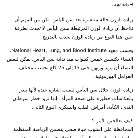
1- زيادة الوزن :
زيادة الوزن حالة منتشرة بعد سن اليأس. لكن من المهم أن
نلاحظ أن زيادة الوزن المرتبطة بسن اليأس لا تحدث بطرفة
عين. هذا النوع من زيادة الوزن يحدث بالتدريج.
بحسب معهد National Heart, Lung, and Blood Institute،
النساء يكتسبن خمس كيلوات منذ بداية سن اليأس. يمكن لبعض
النساء أن يزيد وزنهن حتى 15 إلى 25 كلغ بحسب مختلف
العوامل الهورمونية.
زيادة الوزن خلال سن اليأس ليست إشارة جيدة لأنها تنذر
بانعكاسات خطيرة على صحة المرأة : إنها تزيد خطر سرطان
الثدي، الكآبة، أمراض القلب والسكري النوع الثاني.
كيف تعالجين الأمر ؟
المحافظة على أسلوب حياة صحي يتضمن الرياضة المنتظمة
والتغذية المتوازنة، يمكن أن يساعدك على الوقاية من هذه