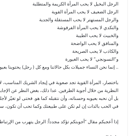
الرجل البخيل لا يحب المرأة الكريمة والمتطلبة
الرجل الضعيف لا يحب المرأة القوية
والرجل المستهتر لا يحب المستقلة والجدية
والنكدي لا يحب المرأة الفرفوشة
والخبيث لا يحب الطيبة
والمنافق لا يحب الواضحة
والكاذب لا يحب الصريحة
و”النسونجي” لا يحب الغيورة
.. إنما نحن النساء جميلات بكل حالاتنا ومع كل ( رجل) يحتوينا بعيوب
باختصار، المرأة القوية تجد صعوبة في إيجاد الشريك المناسب، لأن
النظرية من خلال أجوبة الطرفين. عدا ذلك، بغض النظر عن الإجاب
بل أن نحبه بعيوبه وحسناته، وأن نتقبله كما هو. فحتى لو تغيّر لأجل
في الحب بالذات إن لم تكن على طبيعتك وكما تحب أن تكون، سيأ
إذا أعجبكم مقال “أجوبتكم تؤكد مجدداً: الرجل يتهرب من الإرتباط 