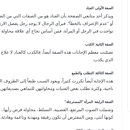
الصفة الأولى: العناد
ويذكر أحد متابعي الصفحة بأن العناد هو من الصفات التي من ال
أو “عدم الإعتراف بالخطأ”. فبرأي الرجال لا يوجد رجل يفضل الارتبا
تواجدت في الرجل أو المرأة، فمن أساس نجاح أي علاقة محاولة ت
الصفة الثانية: الكذب
تضمّنت معظم الإجابات هذه الصفة أيضاً، فالكذب كالعناد لا علاج 
الذي يكذب.
الصفة الثالثة: التطلب والطمع
هذه الإجابة أيضاً تكررت كثيراً، ويعود السبب طبعاً إلى الظروف 
ناحية، وكثرة تطلب بعض الفتيات ومحاولتهن للتماهي بصديقاتهن أو
الصفة الرابعة: المرأة “المسترجلة”
وشملت الصوت المرتفع، العصبية، التسلط، محاولة فرض رأيها.. وهي
كونها أنثى، ومن المفترض أن تكون رقيقة ومهذبة وناعمة وهادئة.