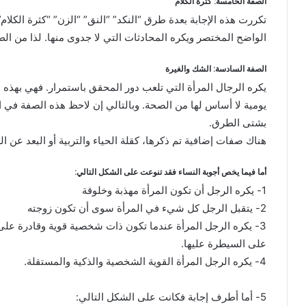
الصفة الخامسة: كثرة الكلام
تكررت هذه الإجابة بعدة طرق “النكد” “النق” “الزن” “كثرة الكلام
الواضح المختصر ويكره المحادثات التي لا جدوى منها. لذا من الط
الصفة السادسة: الشك والغيرة
يكره الرجال المرأة التي تلعب دور المحقق باستمرار. فهي بهذه 
يومية لا أساس لها من الصحة. وبالتالي إن لاحظ هذه الصفة في ا
بشتى الطرق.
هناك صفات إضافية تم ذكرها، كقلة الحياء والتربية أو البعد عن ال
أما فيما يخص أجوبة النساء فقد تنوعت على الشكل التالي:
1- يكره الرجل أن تكون المرأة مهذبة وخلوقة
2- يتقبل الرجل كل شيء في المرأة سوى أن تكون زوجته
3- يكره الرجل المرأة عندما تكون ذات شخصية قوية وقادرة على ا
على السيطرة عليها.
4- يكره الرجل المرأة القوية الشخصية والذكية والمستقلة.
5- أما أطرف إجابة فكانت على الشكل التالي: