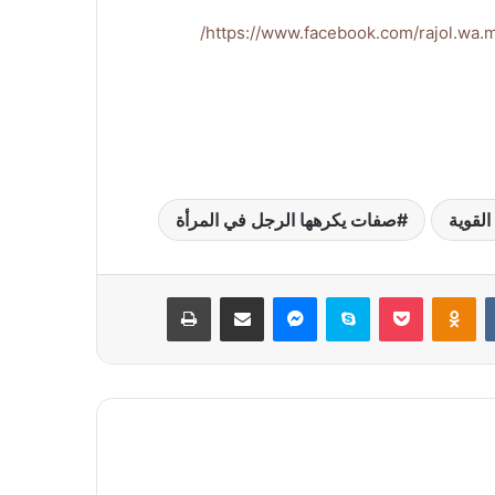
https://www.facebook.com/rajol.w
القوية
صفات يكرهها الرجل في المرأة
بوكيت
Odnoklassniki
سكايب
ماسنجر
مشاركة عبر البريد
طباعة