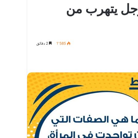
لرجل يتهرب من
1٬585
2 دقائق