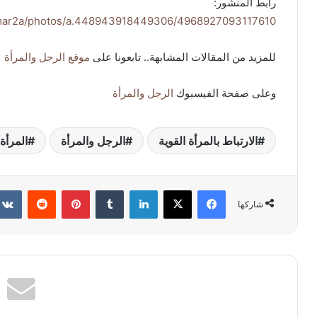
رابط المنشور:
a.mar2a/photos/a.448943918449306/4968927093117610/
للمزيد من المقالات المشابهة.. تابعونا على
موقع الرجل والمرأة
وعلى صفحة الفيسبوك
الرجل والمرأة
الارتباط بالمرأة القوية
الرجل والمرأة
المرأة 
فيسبوك
X
لينكدإن
بينتيريست
شاركها