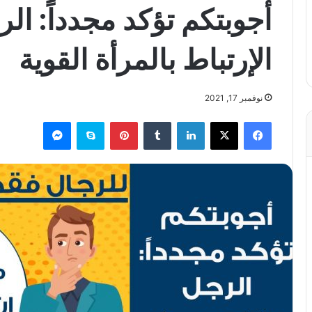
أجوبتكم تؤكد مجدداً: ا
الإرتباط بالمرأة القوية
نوفمبر 17, 2021
فيسبوك
X
لينكدإن
بينتيريست
سكايب
ماسنجر