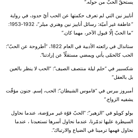
يستحقّ الحبّ من حوله.”
أناييز نين التي لم تعرف حكمتها عن الحب أيّ حدود، في رواية
“عاطفة غير أميّة: رسائل أناييز نين وهنري ميلر”، 1932-1953:
“ما الحبّ إلّا قبول الآخر، مهما كان.”
ستاندال في رائعته الأدبية في العام 1822، “أطروحة عن الحبّ”:
الحب كالحمّى يأتي ويمضي مستقلّاً عن إرادتنا”.
شكسبير في “حلم ليلة منتصف الصيف”: “الحب لا ينظر بالعين
بل بالعقل”
أمبروز بيرس في “قاموس الشيطان”: الحب، إسم. جنون مؤقّت
يشفيه الزواج.”
بولو كويلو في “الزهير”: “الحبّ قوّة غير مروّضة، عندما نحاول
السيطرة عليها تدمّرنا، عندما نحاول أسرها تستعبدنا ، عندما
نحاول فهمها ترمينا في الضياع والارتباك”.