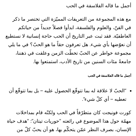
أجمل ما قاله الفلاسفة في الحب
مع هذه المجموعة من التعريفات المميّزة التي تختصر ما ذكر
في الفنّ، والعلوم والفلسفة، ابدأوا فصلاً جديداً من حياتكم
العاطفيّة. فقد ثبت عبر التاريخ أن الحب حاجة إنسانية لا نستطيع
أن نعوّضها بأي شيء. هل تعرفون حقاً ما هو الحبّ؟ في ما يلي
مجموعة خواطر عن الحبّ تخطّت الزمن وعلقت في ذهننا،
جامعةً مئات السنين من تاريخ الأدب، استمتعوا بها.
أجمل ما قاله الفلاسفة في الحب
“الحبّ لا علاقة له بما تتوقّع الحصول عليه – بل بما تتوقّع أن
تعطيه – أي كلّ شيء”.
كورت فونيجت كان متطرّفاً في الحب ولكنّه قام بمداخلات
مهمّة حول هذا الموضوع في رائعته “حوريات تيتان”: “هدف حياة
الإنسان، بصرف النظر عمّن يتحكّم بها، هو أن يحبّ كلّ من