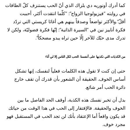
كما أدرك أونوريه دي بلزاك الذي أنّ الحب يستنزف كلّ الطاقات
في روايته “فيزيولوجيا الزواج”: “كلّما انتقدت أكثر، أحببت
أقلّ”.والأكثر تواضعاً وصدقاً بينهم هي أغاثا كريستي التي تردّد
فكرة أناييز نين في “السيرة الذاتية”: إنّها فكرة فضوليّة، ولكن لا
تدرك مدى حبّك للآخر إلّا حين تراه يبدو مضحكاً”.
من الكذبات التي نكذبها على أنفسنا: الحب لكل الناس إلا لي أنا!
حتى إن كنت لا تقول هذه الكلمات فعلياً لنفسك، إنها تشكل
أساس الخوف. الحقيقة أن الشعور بأن قدرك أن تقف خارج
دائرة الحب أمر شائع.
بدل أن تخبر نفسك هذه الكذبة، أوقف الحد الفاصل ما بين
الخوف والحقيقة. فالإفتقار إلى الحب في هذا الوقت من حياتك
قد يكون واقعاً أما الإعتقاد بأنك لن تجد الحب في المستقبل فهو
مجرد خوف.