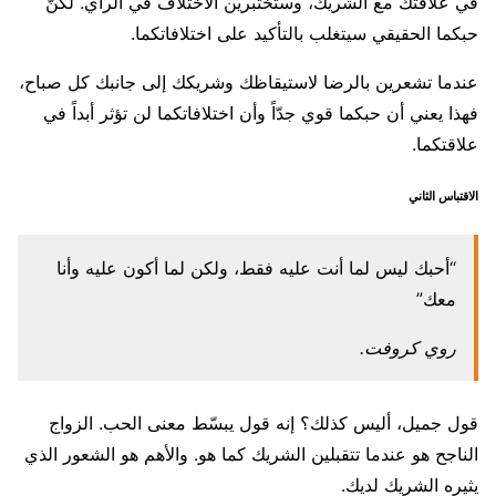
في علاقتك مع الشريك، وستختبرين الاختلاف في الرأي. لكنّ
حبكما الحقيقي سيتغلب بالتأكيد على اختلافاتكما.
عندما تشعرين بالرضا لاستيقاظك وشريكك إلى جانبك كل صباح،
فهذا يعني أن حبكما قوي جدّاً وأن اختلافاتكما لن تؤثر أبداً في
علاقتكما.
الاقتباس الثاني
“أحبك ليس لما أنت عليه فقط، ولكن لما أكون عليه وأنا
معك”
روي كروفت.
قول جميل، أليس كذلك؟ إنه قول يبسّط معنى الحب. الزواج
الناجح هو عندما تتقبلين الشريك كما هو. والأهم هو الشعور الذي
يثيره الشريك لديك.