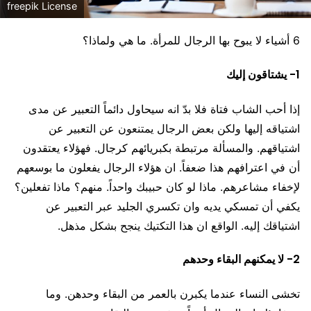
freepik License
6 أشياء لا يبوح بها الرجال للمرأة. ما هي ولماذا؟
1- يشتاقون إليك
إذا أحب الشاب فتاة فلا بدّ انه سيحاول دائماً التعبير عن مدى
اشتياقه إليها ولكن بعض الرجال يمتنعون عن التعبير عن
اشتياقهم. والمسألة مرتبطة بكبريائهم كرجال. فهؤلاء يعتقدون
أن في اعترافهم هذا ضعفاً. ان هؤلاء الرجال يفعلون ما بوسعهم
لإخفاء مشاعرهم. ماذا لو كان حبيبك واحداً. منهم؟ ماذا تفعلين؟
يكفي أن تمسكي يديه وان تكسري الجليد عبر التعبير عن
اشتياقك إليه. الواقع ان هذا التكتيك ينجح بشكل مذهل.
2- لا يمكنهم البقاء وحدهم
تخشى النساء عندما يكبرن بالعمر من البقاء وحدهن. وما