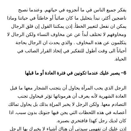
يفكر جميع الناس في ما أنجزوه في حياتهم. وعندما نصبح
ناضجين أكثر، نبدأ بتحليل ما كان صائباً أو خاطئاً في حياتنا وماذا
يمكن ان نفعل لتغيير الخطأ. إذن يمكننا القول إن قلق الرجال
ومخاوفهم لا تختلف أبداً عن عن مخاوف النساء ولكن الرجال لا
يتكلمون عن هذه المخاوف . والذي يحدث ان الرجال بحاجة
أحياناً الى وقت أطول للتفكير في إتخاذ القرار الصائب في
الحياة.
6- يصبر عليك عندما تكونين في فترة العادة أو ما قبلها
الرجل الذي يحب المرأة يحاول أن يتجنب الشجار معها ما قبل
العادة الشهرية لأنه يعرف أن هرموناتها تؤثر فيحاول تجنب
التصادم معها. ولكن الرجل لا يخبر المرإة بذلك بل يحاول تمالك
أعصابه في هذه اللحظات التي يجن فيها جنونك بدون سبب. اذا
كان لديك رجل كهذا فافتخري بصبره.
إذن عليك ان تفهمي سيدتي أن هناك أشياء لا يخبرك بها الرجل