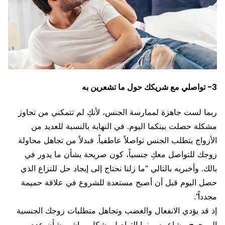
3- تواصلي مع شريكك حول ما تشعرين به
ربما لست جاهزة لممارسة الجنس، لأنكِ لم تتمكني من تجاوز
مشكلة حصلت بينكما اليوم. في النهاية بالنسبة للعديد من
الأزواج يتطلب الجنس تواصلاً عاطفياً. فبدلاً من تجاهل محاولة
زوجك للتواصل معكِ جنسياً، كون صريحة بشأن ما يدور في
بالك. وأخبريه بالتالي “ما زلنا نحتاج إلى إيجاد حل للنزاع الذي
حصل اليوم قبل أن أصبح مستعدة للشروع في علاقة حميمة
مجدداً”.
إذ قد يؤدي الانفعال والغضب وتجاهل متطلبات زوجك الجنسية
إلى جرح مشاعره. بينما التواصل بشكل مباشر بشأن عدم