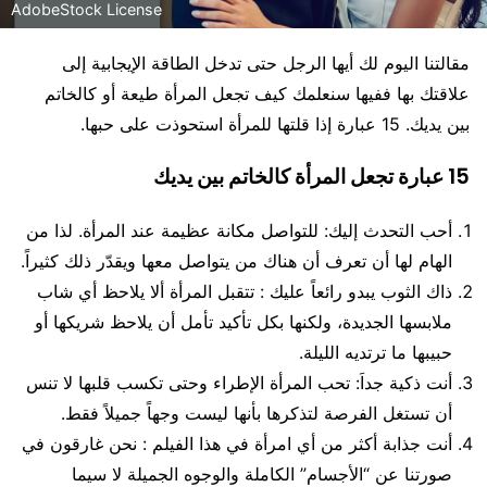
AdobeStock License
مقالتنا اليوم لك أيها الرجل حتى تدخل الطاقة الإيجابية إلى
علاقتك بها ففيها سنعلمك كيف تجعل المرأة طيعة أو كالخاتم
بين يديك. 15 عبارة إذا قلتها للمرأة استحوذت على حبها.
15 عبارة تجعل المرأة كالخاتم بين يديك
أحب التحدث إليك: للتواصل مكانة عظيمة عند المرأة. لذا من
الهام لها أن تعرف أن هناك من يتواصل معها ويقدّر ذلك كثيراً.
ذاك الثوب يبدو رائعاً عليك : تتقبل المرأة ألا يلاحظ أي شاب
ملابسها الجديدة، ولكنها بكل تأكيد تأمل أن يلاحظ شريكها أو
حبيبها ما ترتديه الليلة.
أنت ذكية جداَ: تحب المرأة الإطراء وحتى تكسب قلبها لا تنس
أن تستغل الفرصة لتذكرها بأنها ليست وجهاً جميلاً فقط.
أنت جذابة أكثر من أي امرأة في هذا الفيلم : نحن غارقون في
صورتنا عن “الأجسام” الكاملة والوجوه الجميلة لا سيما