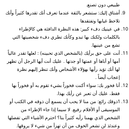
طبيعي دون تصنع.
أشتاق إليك: ستشعر بالثقة عندما تعرف أنك تقدرها كثيراً وأنك
تلاحظ غيابها وتفتقدها
في عينيك دفء كبير: هذه النظرة الدافئة هي كالإطراء
بالكلمات ولكنك بها تبدو وكأنك تطري دفء شخصيتها التي
تشع من عينيها.
أنت على حق برأيك (بالشخص الذي تحبينه) : لعلها تقدر عالياً
أمها أو أباها أو عمتها أو جدتها . عليك أنت أيها الرجل أن تظهر
لها أنك تؤيد رأيها بهؤلاء الأشخاص وأنك تنظر إليهم نظرة
إعجاب أيضاً .
أنا فخور بك: سواء أكنت فخوراً بشيء تقوم به أو فخوراً بها
فقط، عليك أن تعبر عن رأيك بهذا.
1ذوقك رائع: من منا لا يحب أن يسمع أن ذوقه في الكتب أو
الموسيقى أو الأفلام رفيع. لا سيما إذا جاء الإطراء من
الشخص الذي يهمنا رأيه كثيراً بنا؟ احترم الأشياء التي تفضلها
وعندئذ لن تشعر الخوف من أن تهزأ من شيء لا يروقها.