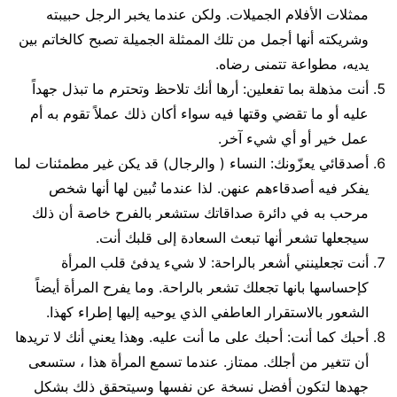
ممثلات الأفلام الجميلات. ولكن عندما يخبر الرجل حبيبته
وشريكته أنها أجمل من تلك الممثلة الجميلة تصبح كالخاتم بين
يديه، مطواعة تتمنى رضاه.
أنت مذهلة بما تفعلين: أرها أنك تلاحظ وتحترم ما تبذل جهداً
عليه أو ما تقضي وقتها فيه سواء أكان ذلك عملاً تقوم به أم
عمل خير أو أي شيء آخر.
أصدقائي يعزّونك: النساء ( والرجال) قد يكن غير مطمئنات لما
يفكر فيه أصدقاءهم عنهن. لذا عندما تُبين لها أنها شخص
مرحب به في دائرة صداقاتك ستشعر بالفرح خاصة أن ذلك
سيجعلها تشعر أنها تبعث السعادة إلى قلبك أنت.
أنت تجعلينني أشعر بالراحة: لا شيء يدفئ قلب المرأة
كإحساسها بانها تجعلك تشعر بالراحة. وما يفرح المرأة أيضاً
الشعور بالاستقرار العاطفي الذي يوحيه إليها إطراء كهذا.
أحبك كما أنت: أحبك على ما أنت عليه. وهذا يعني أنك لا تريدها
أن تتغير من أجلك. ممتاز. عندما تسمع المرأة هذا ، ستسعى
جهدها لتكون أفضل نسخة عن نفسها وسيتحقق ذلك بشكل