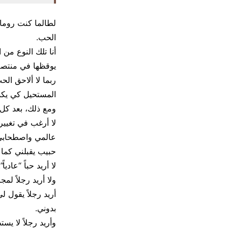
لطالما كنت رومان
الحب.
أنا تلك النوع من
يوقظها في منتصف 
ربما لا ألاحق ا
المستحيل كي يكس
ومع ذلك، بعد كل ه
لا أرغب في تغيير
عالمي واصطحابي 
حبيب يقبلني كما ن
لا أريد حباً “عادي
ولا أريد رجلاً لم
أريد رجلاً يقول 
بدوني.
وأريد رجلاً لا ي