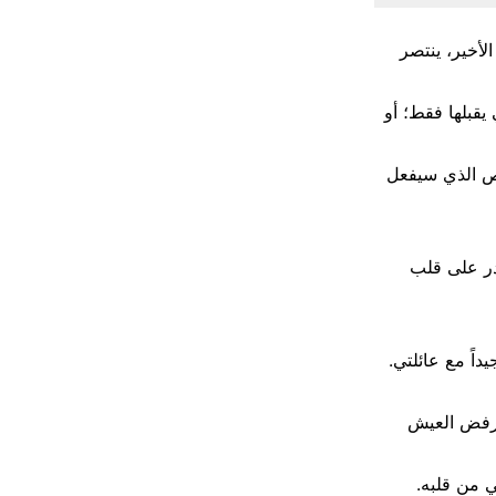
لأخير، ينتصر
يقبلها فقط؛ أو
خص الذي سيفعل
در على قلب
يداً مع عائلتي.
ويرفض العيش
ي من قلبه.