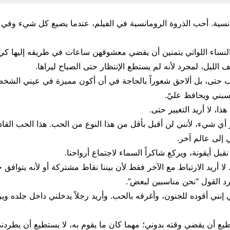
سية. أحب الذروة الرومانسية في الفيلم، عندما يضيع كل شيء وفي ا
 النساء اللواتي يتمنين أن يقضي معشوقهن ساعات في طريقه إليها كي 
الليل، لمجرد لأنه لم يستطع الإنتظار حتى الصباح ليراها.
لحب حتى، بل ألاحق شعوراً بالحاجة في أن أكون مميزة في عيني الش
بني ويحافظ عليّ.
ذا، لا أريد التغيير حتى.
 أي شيء، لأنني لن أقبل بأقل من هذا النوع من الحب. هذا الحب القا
إلى عالم آخر.
قبل أيقونة، ويركع شاكراً السماء لاجتماع أرواحنا.
اً”. لا أريد الارتباط مع الآخر فقط لأن بيننا نقاط مشتركة أو لأنه يتوافق ج
جرد القول “نحن مناسبين لبعض”.
لي إنني أقوده للجنون، وأغرقه بالحب. وأريد رجلاً يدخلني داخل جلده 
ستطيع أن يقضي وقته بدوني؛ مهما كان ما يقوم به، لا يستطيع أن يطردن