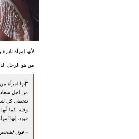
لأنها إمرأة نادرة
من هو الرجل الذ
“إنها امرأة م
من أجل سعادت
تتخطى كل شيء. 
وفية. كما أنها
قيود. إنها امرأ
– قول لشخص