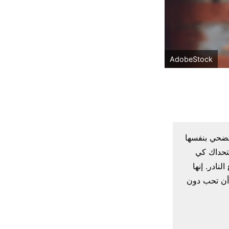
AdobeStock
ستضحي بنفسها
تحداك كي
نادر. إنها
ف أن تحب دون