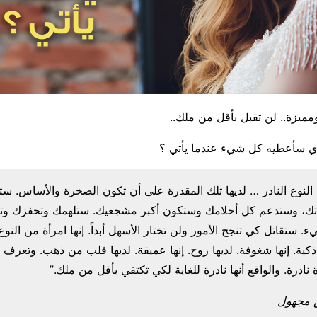
 ومميزة.. لن تقبل بأقل من ملك..
ي سأعطيه كل شيء عندما يأتي ؟
ن النوع النادر … لديها تلك المقدرة على أن تكون الصخرة والأساس. 
ك، وستدعم كل أحلامك وستكون أكبر مشجعيك. ستلهمك وتحفزك وت
ستقاتل كي تنجح الأمور ولن تختار الأسهل أبداً. إنها امرأة من النوع ال
 ذكية. إنها شغوفة. لديها روح. إنها عميقة. لديها قلب من ذهب. وتعر
ة نادرة. والواقع أنها نادرة للغاية لكي تكتفي بأقل من ملك.”
 مجهول