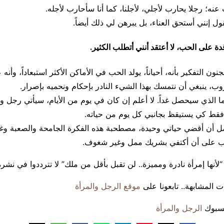
عنه؛ رجلا يحارب لأجلي، لأجلنا، كما أنا سأحارب لأجله.
لقول إنني أستحق العناء، بل يبرهن لي ذلك أيضاً.
 على الحب، لا أعتقد أنني أتطلب الكثير.
جنون التفكير بأنه، أحياناً، يولد الحب في الأماكن الأكثر استبعاداً، وأن
روب، ينبغي أن نتمسك بهذا الشيء النادر بإحكام ونحميه بإصرار.
 ما الذي سيحصل غداً. لا أعلم إن كان في يوم من الأيام، سيأتي رجل 
فقط كي يستيقظ بجانبي كل يوم من حياته.
ل أن أقضي حياتي وحيدة، مصطحبة هذه الفكرة الجامحة والصعبة وغير
حب على أن أكتفي بشريك ممل وغير شغوف.
لأنها إمرأة نادرة ومميزة.. لن تقبل بأقل من ملك” لا تترددوا في نشره
ت المشابهة.. تابعونا على
موقع الرجل والمرأة
يسبوك
الرجل والمرأة