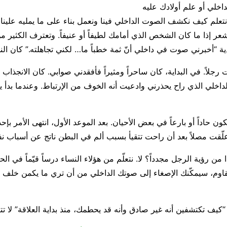
خلي أو علم أولادك عليه
 نتعلم كيف نكشف الصوت الداخلي فينا ونعمل بناء على ما يمليه علينا
ر إذا ما كان الشخص الذي أمامك لطيفاً أو عنيفاً. وتعترف الكثير من 
“أخبرني صوت في داخلي أنّ ثمة خطباً ما… لكني تجاهلته.” كان النموذ
رجلاً. في البداية، كان ساحراً ومثيراً فأفقدني صوابي. كان الانجذاب بين
اخلي الذي راح يحذرني وادعيت أنه الخوف من الإرتباط. وعندما بدأ ي
يكون حاداً أو بارعاً في بعض الأحيان. بعد الموعد الأول، انتهى الأمر بإ
ّقت مصلاً بعد أن راحت تتقيأ بسبب ألم في البطن ناتج عن أسباب نف
من رؤية الرجل مجدداً؟ لا. نتعلّم من هؤلاء النساء درساً قيّماً في الحي
 يقاوم، سيمكّنك الإصغاء إلى صوتك الداخلي من أن تري ما يكمن خلف 
“كيف تكتشفين أنه غير صادق وأنه قد يحطمك، منذ بداية العلاقة” لا تت