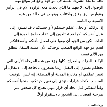
غالباً ما يجد الشريك نفسه في مواجهة واقع لم يتوقع يوماً
الوصول إليه. لا يفهم ما الذي يحدث معه. تراوده آلام في الرأس
وعوارض أرق وقلق واكتئاب. ويغوص في حالة من عدم
الاستيعاب التامة.
إذا ترككم أو تخلى عنكم حبيبكم (أو حبيبتكم)، قد تميلون إلى
عزل أنفسكم. كما قد تحتاجون إلى اتخاذ خطوة العودة إلى
الذات. لكن من الجيد أن تبقوا على اتصال بأهلكم وأصدقائكم
لعدم مواجهة الواقع الصعب لوحدكم. لأن عملية الشفاء تنطلق
من الألم نفسه.
البكاء، العزلة، والصراخ، كلها جزء من هذه المرحلة الأولى التي
تجعلكم تصلون إلى التقبل. ربما تشعرون بالحاجة إلى الانتقال، أو
تغيير عملكم، أو مغادرة المدينة أو المنطقة. إنه ليس التوقيت
المناسب لاتخاذ قرارات تؤدي إلى تغيير حياتكم، امنحوا أنفسكم
وقتاً للتفكير قبل اتخاذ أي قرار مهم. يحتاج كل شخص يمر
بمرحلة انفصال إلى الشعور بالاستقرار أولاً.
مرحلة الغضب