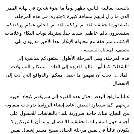
بالنسبة لغالبية الناس، يظهر يوماً ما ضوء شحيح في نهاية الممر
الذي ما زال لديهم مسافة كبيرة لاجتيازه. في هذه المرحلة،
تكتشفون الحقيقة: لقد تم ترككم، لقد تم التخلي عنكم ورفضكم.
ستشعرون بألم عاطفي شديد جداً. ستزداد نوبات البكاء وعلامات
الاكتئاب مترافقة مع محاولة الإنكار. هذا الأخير قد يؤدي إلى
تخفيف المعاناة النفسية.
هذه المرحلة، وهي المرحلة الأطول، ستقودكم مباشرة إلى
“الشفاء”. كما أنها مثالية للعودة إلى الذات. ستتكاثر التساؤلات
“لماذا…”. يجب أن تفهموا ما حصل معكم، والدوافع التي أدت إلى
الانفصال.
غالباً ما يلجأ البعض خلال هذه الفترة إلى شريكهم لإيجاد أجوبة
تريحهم. كما سيعاود البعض إعادة إنشاء الروابط بدرجات متفاوتة
من النجاح. هناك حاجة ضرورية للبدء بالنقاشات للحصول على
أجوبة حول المسببات الحقيقية للانفصال. وبما أن الشريكين لا
يكونان غالباً في نفس مرحلة الحياة، يصبح مصير إشعال نفس